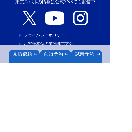
東京スバルの情報は公式SNSでも配信中
プライバシーポリシー
お客様本位の業務運営方針
特定個人情報基本方針
見積依頼
商談予約
試乗予約
サイトポリシー
クッキーポリシー
ソーシャルメディアポリシー
ソーシャルメディア活用指針
お客様相談室
For English Speaking Customers
東京都公安委員会古物商許可番号 第303319904941号
東京スバル株式会社
copyright Tokyo SUBARU Inc. All Rights Reserved.