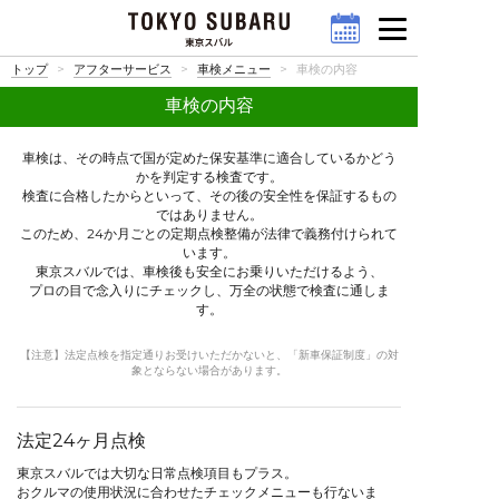
トップ
アフターサービス
車検メニュー
車検の内容
車検の内容
車検は、その時点で国が定めた保安基準に適合しているかどう
かを判定する検査です。
検査に合格したからといって、その後の安全性を保証するもの
ではありません。
このため、24か月ごとの定期点検整備が法律で義務付けられて
います。
東京スバルでは、車検後も安全にお乗りいただけるよう、
プロの目で念入りにチェックし、万全の状態で検査に通しま
す。
【注意】法定点検を指定通りお受けいただかないと、「新車保証制度」の対
象とならない場合があります。
法定24ヶ月点検
東京スバルでは大切な日常点検項目もプラス。
おクルマの使用状況に合わせたチェックメニューも行ないま