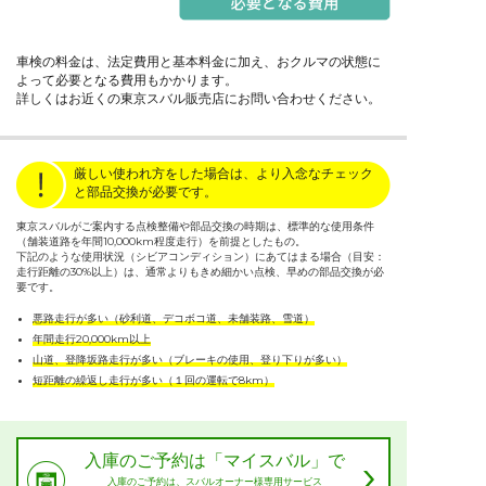
車検の料金は、法定費用と基本料金に加え、おクルマの状態に
よって必要となる費用もかかります。
詳しくはお近くの東京スバル販売店にお問い合わせください。
厳しい使われ方をした場合は、より入念なチェック
と部品交換が必要です。
東京スバルがご案内する点検整備や部品交換の時期は、標準的な使用条件
（舗装道路を年間10,000km程度走行）を前提としたもの。
下記のような使用状況（シビアコンディション）にあてはまる場合（目安：
走行距離の30%以上）は、通常よりもきめ細かい点検、早めの部品交換が必
要です。
悪路走行が多い（砂利道、デコボコ道、未舗装路、雪道）
年間走行20,000km以上
山道、登降坂路走行が多い（ブレーキの使用、登り下りが多い）
短距離の繰返し走行が多い（１回の運転で8km）
入庫のご予約は「マイスバル」で
入庫のご予約は、スバルオーナー様専用サービス