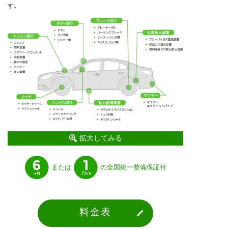
す。
拡大してみる
または
の全国統一整備保証付
料金表