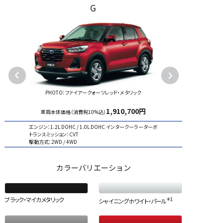
G
Previous
Next
PHOTO：
ファイアークォーツレッド・メタリック
1,910,700
円
車両本体価格（消費税10%込）
エンジン：
1.2L DOHC / 1.0L DOHC インタークーラーターボ
トランスミッション：
CVT
駆動方式：
2WD / 4WD
カラーバリエーション
ブラック・マイカメタリック
＊1
シャイニングホワイト・パール