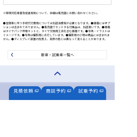
※環境対応車普及促進税制について、詳細は販売店にお問い合わせください。
●登録等に伴う手続代行費用については別途消費税が必要となります。●価格にはオプ
ションは含まれておりません。●販売店でセットする付属品は、別途扱いです。●価格
はタイヤパンク修理キットと、タイヤ交換用工具を含む価格です。●写真・イラストは
イメージです。●写真は撮影用に点灯しています。●撮影用の小物は商品には含まれま
せん。●ディスプレイ装置の性質上、実際の色とは異なって見えることがあります。
新車・試乗車一覧へ
見積依頼
商談予約
試乗予約
東京スバルの情報は公式SNSでも配信中
プライバシーポリシー
お客様本位の業務運営方針