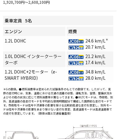
1,920,700円〜2,608,100円
乗車定員
5
名
エンジン
燃費
1.2L DOHC
24.6
km/L
＊
20.7
km/L
1.0L DOHC インタークーラー
21.2
km/L
ターボ
17.4
km/L
1.2L DOHC+2モーター（e-
34.8
km/L
SMART HYBRID）
28.0
km/L
＊Gの数値。●燃料消費率は定められた試験条件のもとでの数値です。したがって、実
際の走行時には、気象、道路における交通の混雑の状態、運転方法、習慣、整備状況お
よびその他の状況に応じて燃料消費率が異なってきます。●WLTCモードは、市街地、郊
外、高速道路の各走行モードを平均的な使用時間配分で構成した国際的な走行モードで
す。市街地モードは信号や渋滞等の影響を受ける比較的低速な走行を想定し、郊外モー
ドは信号や渋滞等の影響をあまり受けない走行を想定、高速道路モードは高速道路等で
の走行を想定しています。（数値は国土交通省審査値）