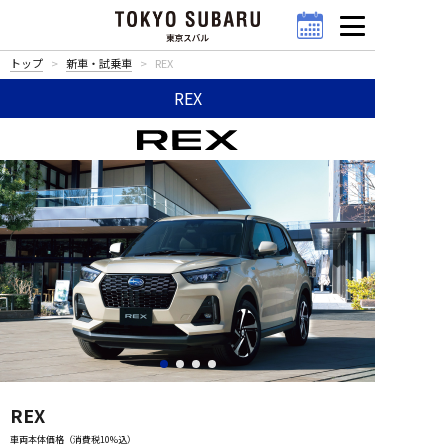
トップ
新車・試乗車
REX
REX
REX
車両本体価格（消費税10%込）